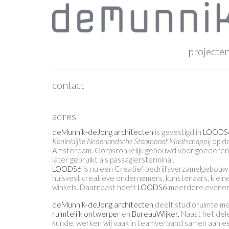
projecte
contact
adres
deMunnik-deJong architecten
is gevestigd in
LOODS
Koninklijke Nederlandsche Stoomboot Maatschappij
op de
Amsterdam. Oorpsronkelijk gebouwd voor goedereno
later gebruikt als passagiersterminal.
LOODS6
is nu een Creatief bedrijfsverzamelgebouw
huisvest creatieve ondernemers, kunstenaars, klein
winkels. Daarnaast heeft
LOODS6
meerdere evenem
deMunnik-deJong architecten
deelt studioruimte me
ruimtelijk ontwerper
en
BureauWijker.
Naast het dele
kunde, werken wij vaak in teamverband samen aan een