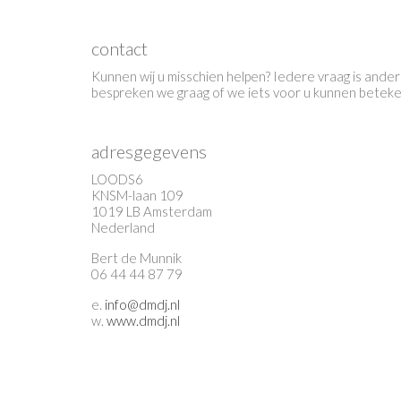
contact
Kunnen wij u misschien helpen? Iedere vraag is anders
bespreken we graag of we iets voor u kunnen betek
adresgegevens
LOODS6
KNSM-laan 109
1019 LB Amsterdam
Nederland
Bert de Munnik
06 44 44 87 79
e.
info@dmdj.nl
w.
www.dmdj.nl