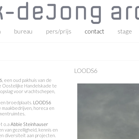
n
bureau
pers/prijs
contact
stage
LOODS6
6
, een oud pakhuis van de
 Oostelijke Handelskade te
pslag voor vrachtschepen,
 en broedplaats.
LOODS6
e maakbedrijven, horeca en
entruimtes.
t o.a
Abbie Steinhauser
n van gezelligheid, kennis en
 diversiteit aan projecten.