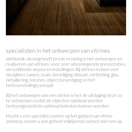
specialisten in het ontwerpen van vitrines
deMunnik-deJong heeft brede ervaring in het ontwerpen en
realiseren van vitrines, voor zeer uiteenlopende presentaties,
verschillende musea en instellingen. Bij vitrines komen veel
disciplines samen, zoals; beveiliging, klimaat, verlichting, glas,
detaillering, teksten, object bevestiging en het
tentoonstellingsconcept.
Bij het ontwerpen van een vitrine is het de uitdaging deze zo
te ontwerpen zodat de objecten optimaal worden
tentoongesteld én optimaal bekeken kunnen worden.
Mocht u een specialist zoeken op het gebied van vitrine
ontwerp, neemt u dan geheel vrijblijvend contact met ons op.