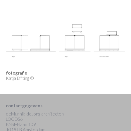
fotografie
Katja Effting ©
contactgegevens
deMunnik-deJong architecten
LOODS6
KNSM-laan 109
1019 LB Amsterdam